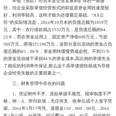
举债（借款）经营本是企业发展和扩张的一条捷
径，但企业采取举债经营形式的前提是资金周转速度较
好，利润率较高，这样才能为还债奠定基础。“XX公
司”的实际情况是，20xx年10月末的负债总额为1819万
元，其中：农行借款就占1532万元，是负债总额的84．
22％，而在资金运用上，固定资产净值698万元，亏损
500万元，两项计1198万元，这部分退出流动的资金占负
债总额的65．86％，资金周转缓慢势成必然。不到35％
的资金流动难于承担84％的资金成本,高比例的举债失去
了相应的利润率作保证,那么这个高举债很快就成为导致
企业经营失败的主要因素之一。
三、财务管理中存在的问题
1、凭证附件不齐、原始单据不规范、报审制度不严
格，例：A、所付款项，无任何支、收单位或个人签字凭
据。20xx年1月17号凭、退股金110，000，00元，20xx
年2月42号、46号凭、付运费29，288，85元，付代收款