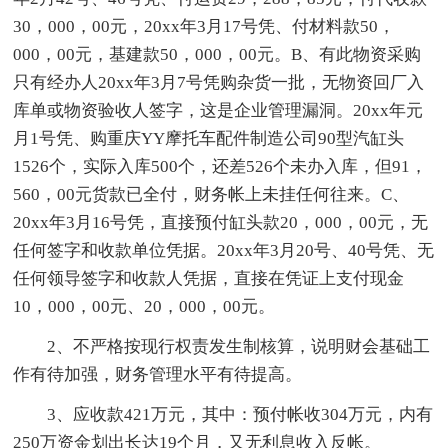
30，000，00元，20xx年3月17号凭、付材料款50，
000，00元，基建款50，000，00元。B、有此物资采购
只有经办人20xx年3月7号凭购杂货一批，无物资回厂入
库单或物资验收人签字，这是企业管理漏洞。20xx年元
月1号凭、购重庆YY摩托车配件制造公司90型汽缸头
1526个，实际入库500个，还差526个未办入库，但91，
560，00元货款已全付，财务帐上未挂任何往来。C、
20xx年3月16号凭，直接预付缸头款20，000，00元，无
任何签字和收款单位凭据。20xx年3月20号、40号凭、无
任何领导签字和收款人凭据，直接在凭证上支付现金
10，000，00元、20，000，00元。
2、不严格按现行权责发生制核算，说明财会基础工
作有待加强，财务管理水平有待提高。
3、应收款421万元，其中：预付帐收304万元，内有
250万资金划出长达19个月，又无利息收入反帐。