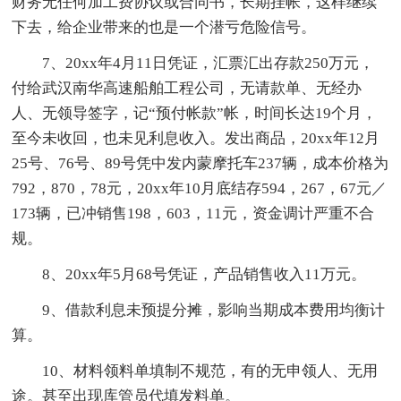
财务无任何加工费协议或合同书，长期挂帐，这样继续
下去，给企业带来的也是一个潜亏危险信号。
7、20xx年4月11日凭证，汇票汇出存款250万元，
付给武汉南华高速船舶工程公司，无请款单、无经办
人、无领导签字，记“预付帐款”帐，时间长达19个月，
至今未收回，也未见利息收入。发出商品，20xx年12月
25号、76号、89号凭中发内蒙摩托车237辆，成本价格为
792，870，78元，20xx年10月底结存594，267，67元／
173辆，已冲销售198，603，11元，资金调计严重不合
规。
8、20xx年5月68号凭证，产品销售收入11万元。
9、借款利息未预提分摊，影响当期成本费用均衡计
算。
10、材料领料单填制不规范，有的无申领人、无用
途。甚至出现库管员代填发料单。