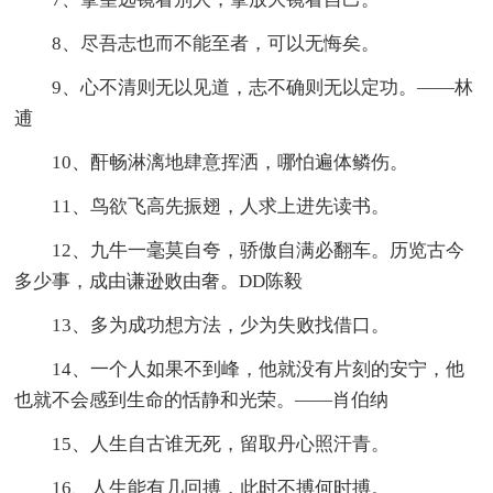
8、尽吾志也而不能至者，可以无悔矣。
9、心不清则无以见道，志不确则无以定功。——林
逋
10、酐畅淋漓地肆意挥洒，哪怕遍体鳞伤。
11、鸟欲飞高先振翅，人求上进先读书。
12、九牛一毫莫自夸，骄傲自满必翻车。历览古今
多少事，成由谦逊败由奢。DD陈毅
13、多为成功想方法，少为失败找借口。
14、一个人如果不到峰，他就没有片刻的安宁，他
也就不会感到生命的恬静和光荣。——肖伯纳
15、人生自古谁无死，留取丹心照汗青。
16、人生能有几回搏，此时不搏何时搏。