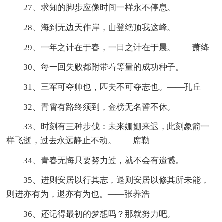
27、求知的脚步应像时间一样永不停息。
28、海到无边天作岸，山登绝顶我这峰。
29、一年之计在于春，一日之计在于晨。——萧绛
30、每一回失败都附带着等量的成功种子。
31、三军可夺帅也，匹夫不可夺志也。——孔丘
32、青霄有路终须到，金榜无名誓不休。
33、时刻有三种步伐：未来姗姗来迟，此刻象箭一
样飞逝，过去永远静止不动。——席勒
34、青春无悔只要努力过，就不会有遗憾。
35、进则安居以行其志，退则安居以修其所未能，
则进亦有为，退亦有为也。——张养浩
36、还记得最初的梦想吗？那就努力吧。