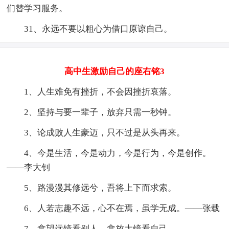
们替学习服务。
31、永远不要以粗心为借口原谅自己。
高中生激励自己的座右铭3
1、人生难免有挫折，不会因挫折哀落。
2、坚持与要一辈子，放弃只需一秒钟。
3、论成败人生豪迈，只不过是从头再来。
4、今是生活，今是动力，今是行为，今是创作。
——李大钊
5、路漫漫其修远兮，吾将上下而求索。
6、人若志趣不远，心不在焉，虽学无成。——张载
7、拿望远镜看别人，拿放大镜看自己。