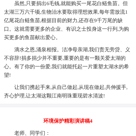
虽然,只要捐出6毛钱,就能购买一尾花白鲢鱼苗。但
太湖三万六千顷,生物治水要取得理想效果,每年需放流1
亿尾花白鲢鱼苗,根据目前的财力,还存在9千万尾的缺
口。这就需要更多的企业、有识之士投身这一行列,为购
买更多的鱼苗献出爱心。
滴水之恩,涌泉相报。洁净母亲湖,我们责无旁贷、义
不容辞!捐多捐少并不重要,重要的是有一颗关爱太湖的
心。有了你的一份爱,我们就能托起一片重塑太湖水的希
望!
让我们携起手来,从自己做起,从现在做起,共伸援手,
齐心护理,让太湖这颗江南明珠重现碧水清波!
环境保护精彩演讲稿4
老师、同学们：