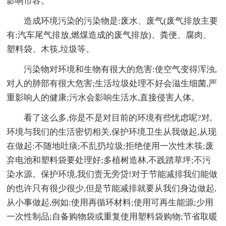
影响市容。
造成环境污染的污染物是:废水、废气(废气排放主要
有:汽车尾气排放,燃煤造成的废气排放)、粪便、腐肉、
塑料袋、木筷,垃圾等。
污染物对环境和生物有很大的危害:使空气变得浑浊,
对人的肺部有很大危害;生活垃圾处理不好会滋生细菌,严
重影响人的健康;污水会影响生活水,直接侵害人体。
看了这么多,你是不是对目前的环境有些忧虑呢?对,
环境与我们的生活密切相关,保护环境卫生从我做起,从现
在做起:不随地吐痰;不乱扔垃圾;拒绝使用一次性木筷;废
弃电池和塑料袋要处理好;多植树造林,不践踏草坪;不污
染水源。保护环境,我们责无旁贷!对于节能减排我们能做
的也许只有很少很少,但是节能减排就要从我们身边做起,
从小事做起,例如:使用再循环材料;使用可再生能源;少用
一次性制品;自备购物袋或重复使用塑料袋购物;节省取暖