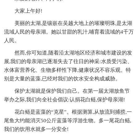
大家上午好!
美丽的太湖,是镶嵌在吴越大地上的璀璨明珠,是太湖
流域人民的母亲湖。她以甘甜的乳汁,哺育着流域的4千万
人民。
然而,你可知道,随着沿太湖地区经济和城市建设的发
展,我们的母亲湖已逐渐失去了往日的神采:水质受污染、
水体富营养化、生物多样性下降,健康状况不容乐观。特
别是大量的蓝藻,已经对我们的饮水安全构成威胁。
保护太湖就是保护我们自己。在第一届太湖放鱼节
举办之际,我们向全社会倡议:认捐花白鲢,保护母亲湖!
花白鲢是蓝藻的“克星”。根据测算,从放流到捕捞,一
尾鱼大约能消灭50公斤蓝藻等浮游生物。多一尾花白鲢,
我们的饮用水就多一分安全!