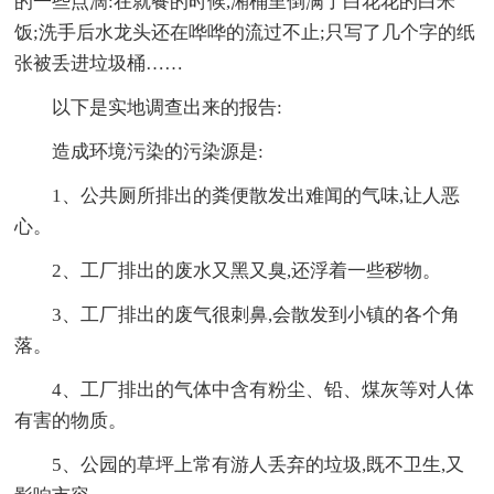
的一些点滴:在就餐的时候,潲桶里倒满了白花花的白米
饭;洗手后水龙头还在哗哗的流过不止;只写了几个字的纸
张被丢进垃圾桶……
以下是实地调查出来的报告:
造成环境污染的污染源是:
1、公共厕所排出的粪便散发出难闻的气味,让人恶
心。
2、工厂排出的废水又黑又臭,还浮着一些秽物。
3、工厂排出的废气很刺鼻,会散发到小镇的各个角
落。
4、工厂排出的气体中含有粉尘、铅、煤灰等对人体
有害的物质。
5、公园的草坪上常有游人丢弃的垃圾,既不卫生,又