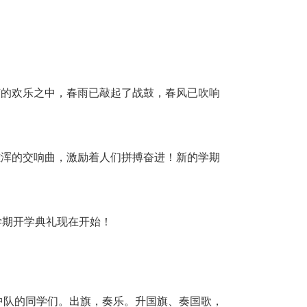
节的欢乐之中，春雨已敲起了战鼓，春风已吹响
雄浑的交响曲，激励着人们拼搏奋进！新的学期
学期开学典礼现在开始！
中队的同学们。出旗，奏乐。升国旗、奏国歌，