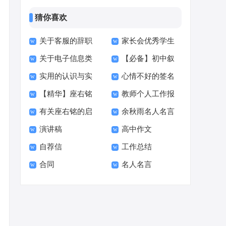
猜你喜欢
关于客服的辞职
家长会优秀学生
关于电子信息类
【必备】初中叙
报告范文集锦9篇
发言稿
实用的认识与实
心情不好的签名
专业自荐信模板8篇
事作文5篇
【精华】座右铭
教师个人工作报
习报告模板集合七篇
精选15篇
有关座右铭的启
余秋雨名人名言
的启示作文集锦六篇
告
演讲稿
高中作文
示作文300字合集九
说说（通用60句）
自荐信
工作总结
篇
合同
名人名言