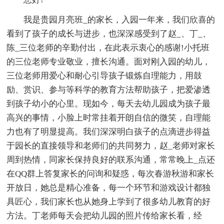
我是贵园月亮班_的家长，入园一年来，我们欣喜的
看到了孩子的成长与进步，也深深感受到了赵_、丁_、
陈_三位老师的辛勤付出，在此表示衷心的感谢!小托班
的三位老师专业敬业，擅长沟通。面对刚入园的幼儿，
三位老师用爱心和耐心引导孩子锻炼自理能力，用鼓
励、赏识、参与等科学的教育方法帮助孩子，把爱渗透
到孩子幼小的心里。现如今，每天去幼儿园成为孩子最
高兴的事情，小脸上时常挂着开朗自信的微笑，自理能
力也有了明显提高。我们深深明白孩子的点滴进步得益
于园长的直接领导和老师们的共同努力，赵_老师对家长
周到热情，同家长保持良好的联系沟通，常常晚上_点还
在QQ群上答复家长的问询和疑惑，每次春游秋游和家长
开放日，她总是精心准备，每一个环节和游戏设计都独
具匠心，我们家长也从她身上学到了很多幼儿教育的好
方法。丁老师每天会把幼儿园的照片传给家长看，经