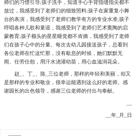
师们的习惯引导;孩子洗手，知道手心手背指缝指尖都不
放过，我感受到了老师们的细致照料;孩子在家重复小舞
台的表演，我感受到了老师们教学有方的专业水准;孩子
哼唱各种儿歌和童谣，我感受到了老师们艺术熏陶的启
蒙教育;孩子额头的星星睡觉都不肯摘，我感受到了老师
们在孩子心中的分量。每次去幼儿园接送孩子，总看到
各位老师在忙这忙那，没有歇息的时候，她们默默无
闻、任劳任怨，用汗水浇灌幼苗，用心血滋润花朵。
赵_、丁_、陈_三位老师，那样的年轻和美丽，却又
是那样的专业和敬业，很幸运能遇到这么好的老师。感
谢园长的出色领导，感谢三位老师的付出与奉献。
__
__年_月_日