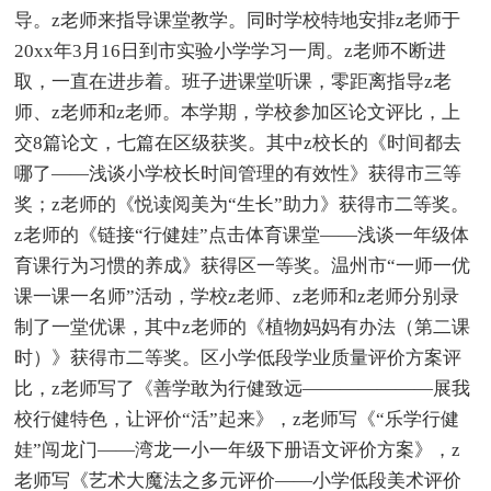
导。z老师来指导课堂教学。同时学校特地安排z老师于
20xx年3月16日到市实验小学学习一周。z老师不断进
取，一直在进步着。班子进课堂听课，零距离指导z老
师、z老师和z老师。本学期，学校参加区论文评比，上
交8篇论文，七篇在区级获奖。其中z校长的《时间都去
哪了——浅谈小学校长时间管理的有效性》获得市三等
奖；z老师的《悦读阅美为“生长”助力》获得市二等奖。
z老师的《链接“行健娃”点击体育课堂——浅谈一年级体
育课行为习惯的养成》获得区一等奖。温州市“一师一优
课一课一名师”活动，学校z老师、z老师和z老师分别录
制了一堂优课，其中z老师的《植物妈妈有办法（第二课
时）》获得市二等奖。区小学低段学业质量评价方案评
比，z老师写了《善学敢为行健致远———————展我
校行健特色，让评价“活”起来》，z老师写《“乐学行健
娃”闯龙门——湾龙一小一年级下册语文评价方案》，z
老师写《艺术大魔法之多元评价——小学低段美术评价