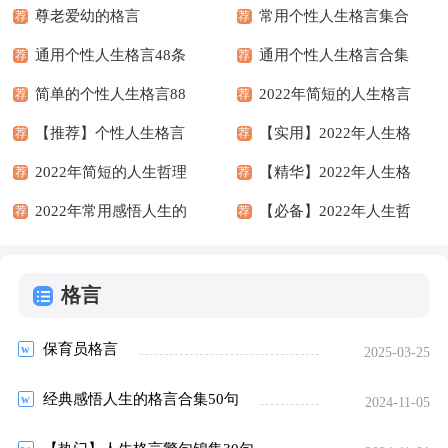
尊老爱幼的格言
常用个性人生格言集合
荐
荐
通用个性人生格言48条
80句
通用个性人生格言合集
荐
荐
简单的个性人生格言88
70条
2022年简短的人生格言
荐
荐
条
【推荐】个性人生格言
警句集锦49句
【实用】2022年人生格
荐
荐
集合68条
2022年简短的人生哲理
言锦集36条
【精华】2022年人生格
荐
荐
格言48条
2022年常用感悟人生的
言合集90句
【必备】2022年人生哲
荐
荐
格言汇编86条
理格言合集80句
格言
保育员格言
2025-03-25
经典感悟人生的格言合集50句
2024-11-05