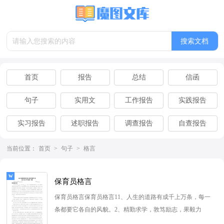
首页
报告
总结
信函
句子
实用文
工作报告
实践报告
实习报告
述职报告
调查报告
自查报告
离职报告
辞职报告
当前位置：
首页
>
句子
>
格言
保育员格言
保育员格言保育员格言11、人生的道路有成千上万条，每一
条都要它各自的风貌。2、精勤求学，敦笃励志，果毅力
行，忠恕任事。3、心系学生宽...
[查看更多]